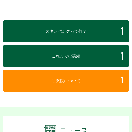
アニ事件担当医報告 大ヤケド4種の皮膚移植」（2020年9
月11日）
スキンバンクって何？
これまでの実績
ご支援について
ニュース