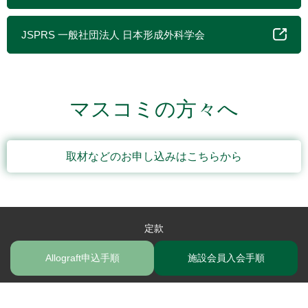
JSPRS 一般社団法人 日本形成外科学会
マスコミの方々へ
取材などのお申し込みはこちらから
定款
Copyright (C) 2022 JSBN. All Rights Reserved.
Allograft申込手順
施設会員入会手順