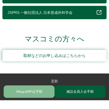
JSPRS 一般社団法人 日本形成外科学会
マスコミの方々へ
取材などのお申し込みはこちらから
定款
Copyright (C) 2022 JSBN. All Rights Reserved.
Allograft申込手順
施設会員入会手順